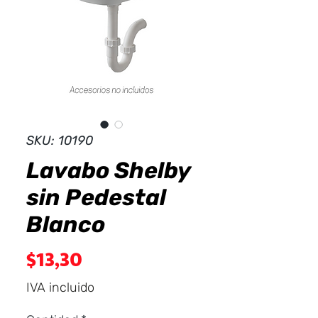
Dist
r
ibuid
SKU: 10190
Lavabo Shelby
sin Pedestal
Blanco
Precio
$13,30
IVA incluido