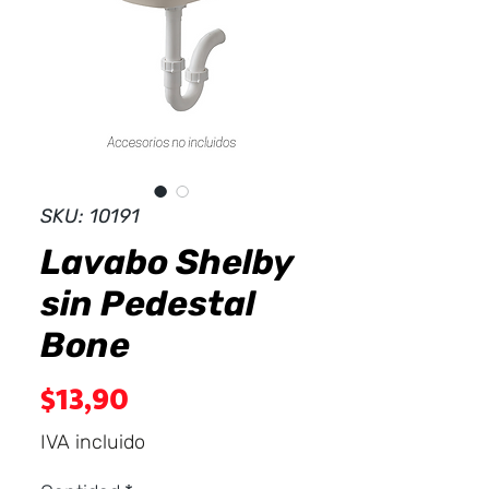
Dist
r
ibuid
SKU: 10191
Lavabo Shelby
sin Pedestal
Bone
Precio
$13,90
IVA incluido