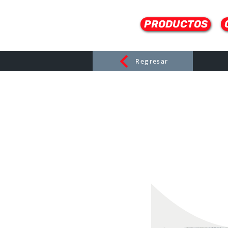
PRODUCTOS
Regresar
CERAMI
C
Dist
r
ibuido