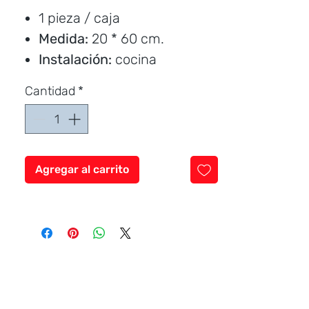
oferta
1 pieza / caja
Medida:
20 * 60 cm.
Instalación:
cocina
Cantidad
*
Precio por unidad
Agregar al carrito