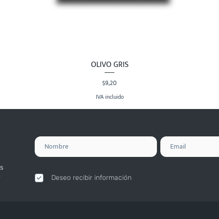
OLIVO GRIS
Vista rápida
Precio
$9,20
IVA incluido
s
.
Deseo recibir información