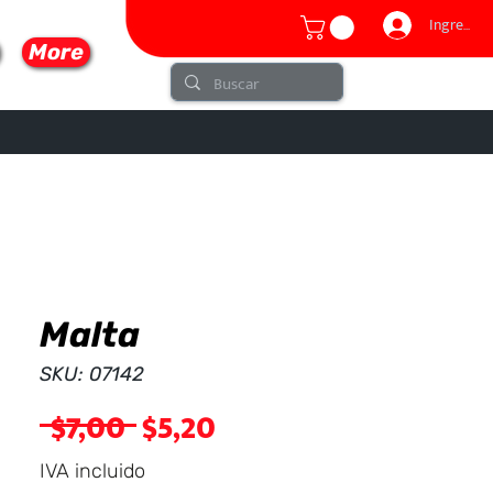
Ingresar
More
Malta
lo
SKU: 07142
Precio
Precio
 $7,00 
$5,20
de
IVA incluido