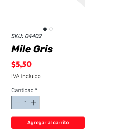
Dist
r
ibuid
SKU: 04402
Mile Gris
Precio
$5,50
IVA incluido
Cantidad
*
Agregar al carrito