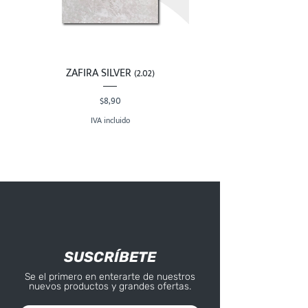
ZAFIRA SILVER (2.02)
Precio
$8,90
IVA incluido
SUSCRÍBETE
Se el primero en enterarte de nuestros
nuevos productos y grandes ofertas.