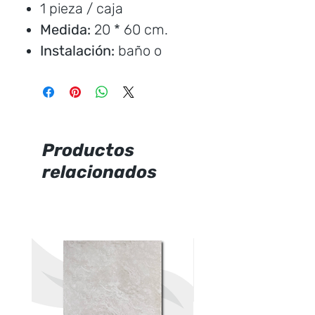
1 pieza / caja
Medida:
20 * 60 cm.
Instalación:
baño o
cocina
Marca:
Italpisos
Productos
Precio por unidad
relacionados