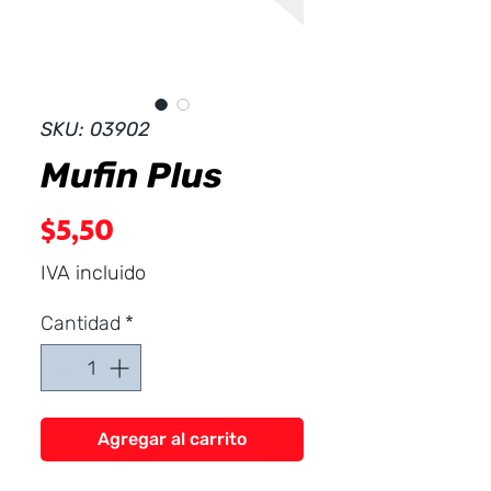
Dist
r
ibuid
SKU: 03902
Mufin Plus
Precio
$5,50
IVA incluido
Cantidad
*
Agregar al carrito