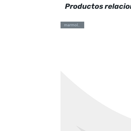
Productos relaci
marmoleado