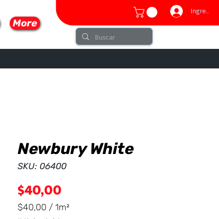
Ingresar
More
Newbury White
lo
SKU: 06400
Precio
$40,00
$40,00
/
1m²
$40,00