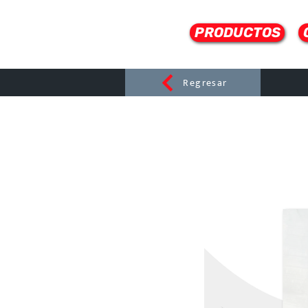
PRODUCTOS
Regresar
CERAMI
C
Dist
r
ibuido