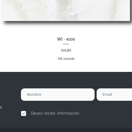
WI - 4006
Vista rápida
Precio
$14,80
IVA incluido
s
.
Deseo recibir información