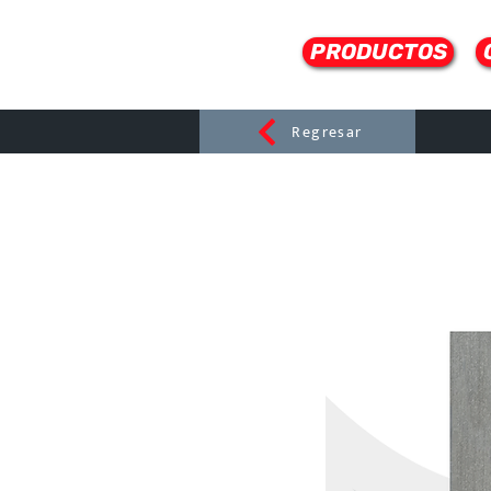
PRODUCTOS
Regresar
CERAMI
C
Dist
r
ibuido