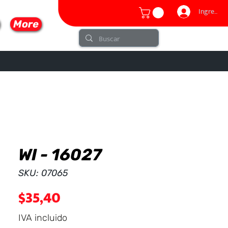
Ingresar
More
WI - 16027
lo
SKU: 07065
Precio
$35,40
IVA incluido