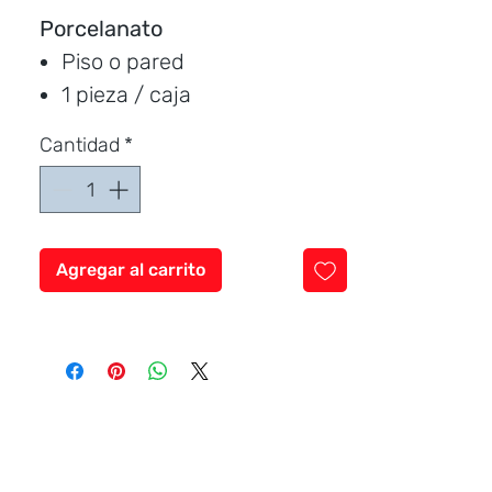
Porcelanato
Piso o pared
1 pieza / caja
Medida:
160 * 80 cm.
Cantidad
*
Cubre:
1.28 metros / caja
Característica:
brillante
Marca:
CERAMICCENTER
Agregar al carrito
Precio por unidad