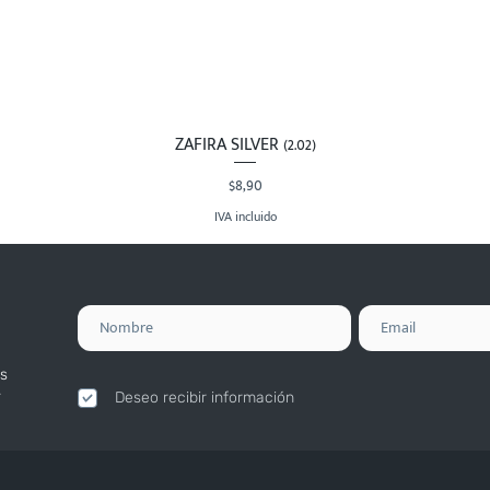
ZAFIRA SILVER (2.02)
Vista rápida
Precio
$8,90
IVA incluido
s
.
Deseo recibir información