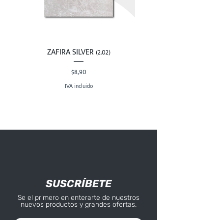
ZAFIRA SILVER (2.02)
Precio
$8,90
IVA incluido
SUSCRÍBETE
Se el primero en enterarte de nuestros
nuevos productos y grandes ofertas.