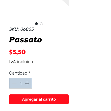
Dist
r
ibuid
SKU: 06805
Passato
Precio
$5,50
IVA incluido
Cantidad
*
Agregar al carrito