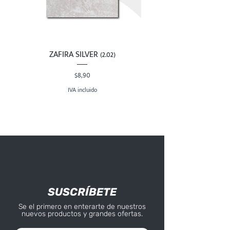
ZAFIRA SILVER (2.02)
Precio
$8,90
IVA incluido
SUSCRÍBETE
Se el primero en enterarte de nuestros
nuevos productos y grandes ofertas.