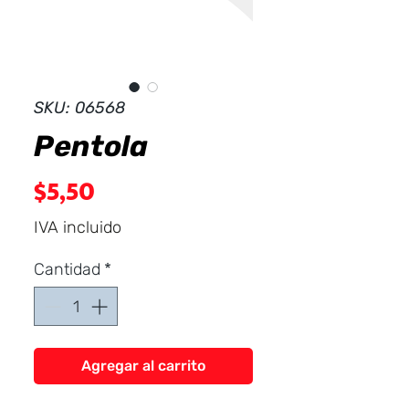
Dist
r
ibuid
SKU: 06568
Pentola
Precio
$5,50
IVA incluido
Cantidad
*
Agregar al carrito