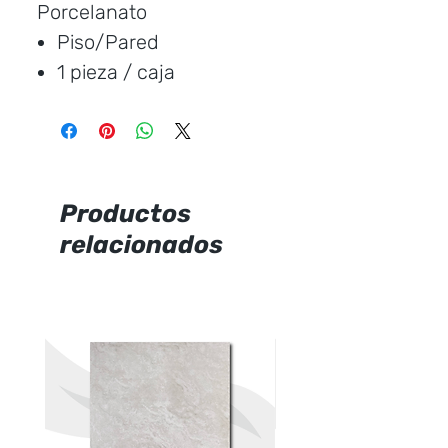
Porcelanato
Piso/Pared
1 pieza / caja
Medida:
120 * 60 cm.
Cubre:
0.72 metros /
caja
Característica:
Brillante
Productos
relacionados
Marca:
CERAMICCENTER
Precio por unidad