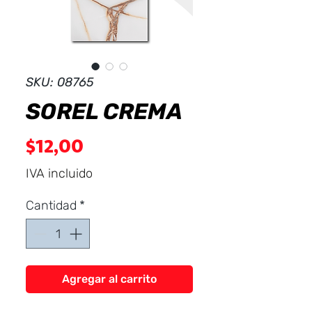
Dist
r
ibuid
SKU: 08765
SOREL CREMA
Precio
$12,00
IVA incluido
Cantidad
*
Agregar al carrito