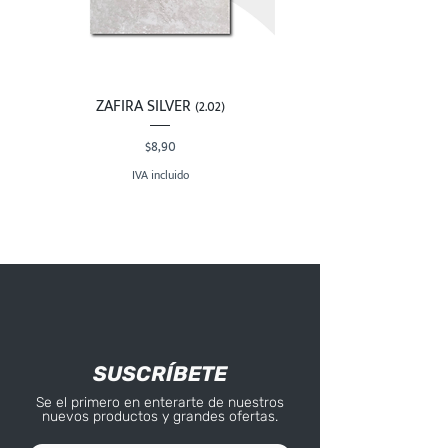
ZAFIRA SILVER (2.02)
Precio
$8,90
IVA incluido
SUSCRÍBETE
Se el primero en enterarte de nuestros
nuevos productos y grandes ofertas.