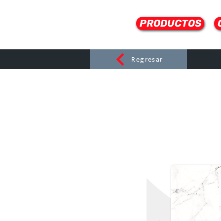
PRODUCTOS
Regresar
CERAMI
C
Dist
r
ibuido