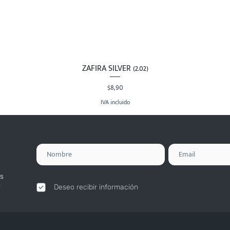
ZAFIRA SILVER (2.02)
Vista rápida
Precio
$8,90
IVA incluido
s
.
Deseo recibir información