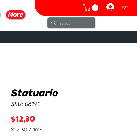
Ingresar
More
Statuario
lo
SKU: 06191
Precio
$12,30
$12,30
/
1m²
$12,30